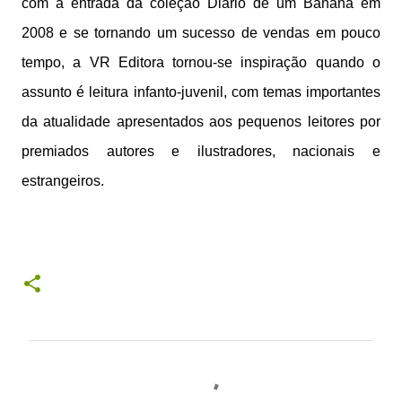
com a entrada da coleção Diário de um Banana em
2008 e se tornando um sucesso de vendas em pouco
tempo, a VR Editora tornou-se inspiração quando o
assunto é leitura infanto-juvenil, com temas importantes
da atualidade apresentados aos pequenos leitores por
premiados autores e ilustradores, nacionais e
estrangeiros.
C
o