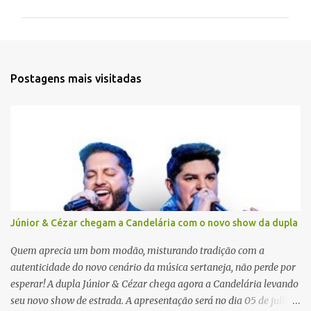
m
e
n
t
Postagens mais visitadas
á
r
i
o
s
Júnior & Cézar chegam a Candelária com o novo show da dupla
Quem aprecia um bom modão, misturando tradição com a
autenticidade do novo cenário da música sertaneja, não perde por
esperar! A dupla Júnior & Cézar chega agora a Candelária levando
seu novo show de estrada. A apresentação será no dia 05 de julho