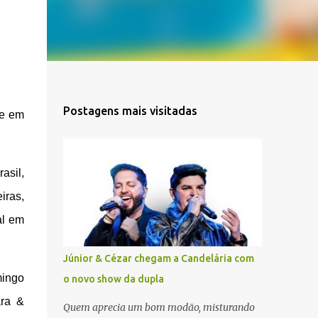
Postagens mais visitadas
de em
asil,
iras,
al em
Júnior & Cézar chegam a Candelária com
mingo
o novo show da dupla
ara &
Quem aprecia um bom modão, misturando