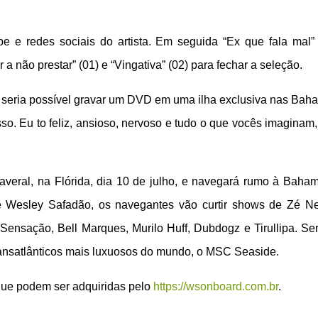
e e redes sociais do artista. Em seguida “Ex que fala mal” 
a não prestar” (01) e “Vingativa” (02) para fechar a seleção.
 seria possível gravar um DVD em uma ilha exclusiva nas Bah
isso. Eu to feliz, ansioso, nervoso e tudo o que vocês imaginam
averal, na Flórida, dia 10 de julho, e navegará rumo à Baha
e Wesley Safadão, os navegantes vão curtir shows de Zé N
Sensação, Bell Marques, Murilo Huff, Dubdogz e Tirullipa. Se
ransatlânticos mais luxuosos do mundo, o MSC Seaside.
que podem ser adquiridas pelo
https://wsonboard.com.br
.