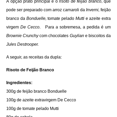
A opção prato principal é o
risoto de feijão branco
, que
pode ser preparado com arroz carnaroli da
Inverni,
feijão
branco da
Bonduelle,
tomate pelado
Mutti
e azeite extra
virgem
De Cecco
. Para a sobremesa, a pedida é um
Brownie Crunchy
com chocolates
Guylian
e biscoitos da
Jules Destrooper.
A seguir, as receitas da dupla:
Risoto de Feijão Branco
Ingredientes:
300g de feijão branco Bonduelle
100g de azeite extravirgem De Cecco
100g de tomate pelado Mutti