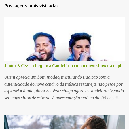
t
Postagens mais visitadas
á
r
i
o
s
Júnior & Cézar chegam a Candelária com o novo show da dupla
Quem aprecia um bom modão, misturando tradição com a
autenticidade do novo cenário da música sertaneja, não perde por
esperar! A dupla Júnior & Cézar chega agora a Candelária levando
seu novo show de estrada. A apresentação será no dia 05 de julho
(sábado) , no palco da Festa da Colônia , às 23h. Os ingressos já
estão à venda. “Cada vez que a gente sobe no palco é um frio na
barriga diferente. O projeto ‘Simplesmente’ ainda nem foi lançado
por completo e já ver o público cantando com a gente, show após