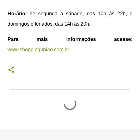
Horário:
de segunda a sábado, das 10h às 22h, e
domingos e feriados, das 14h às 20h.
Para mais informações acesse:
www.shoppinguniao.com.br
C
o
m
e
n