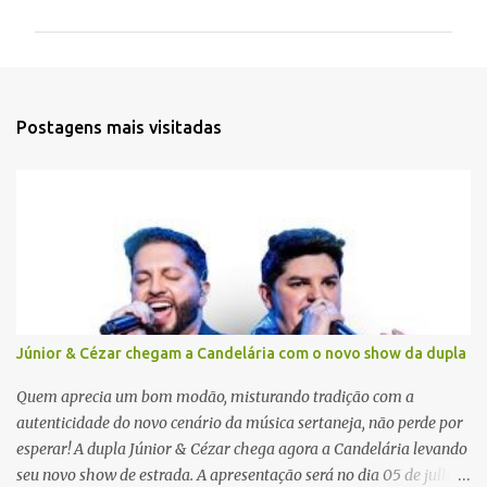
m
e
n
t
Postagens mais visitadas
á
r
i
o
s
Júnior & Cézar chegam a Candelária com o novo show da dupla
Quem aprecia um bom modão, misturando tradição com a
autenticidade do novo cenário da música sertaneja, não perde por
esperar! A dupla Júnior & Cézar chega agora a Candelária levando
seu novo show de estrada. A apresentação será no dia 05 de julho