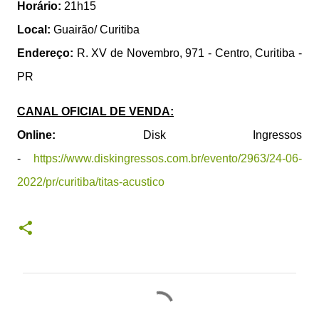
Horário:
21h15
Local:
Guairão/ Curitiba
Endereço:
R. XV de Novembro, 971 - Centro, Curitiba -
PR
CANAL OFICIAL DE VENDA:
Online:
Disk Ingressos
-
https://www.diskingressos.com.br/evento/2963/24-06-
2022/pr/curitiba/titas-acustico
C
o