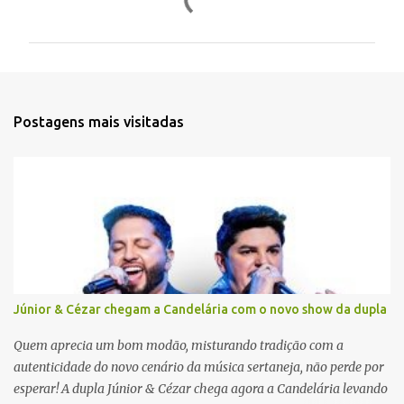
o
m
e
n
t
Postagens mais visitadas
á
r
i
o
s
Júnior & Cézar chegam a Candelária com o novo show da dupla
Quem aprecia um bom modão, misturando tradição com a
autenticidade do novo cenário da música sertaneja, não perde por
esperar! A dupla Júnior & Cézar chega agora a Candelária levando