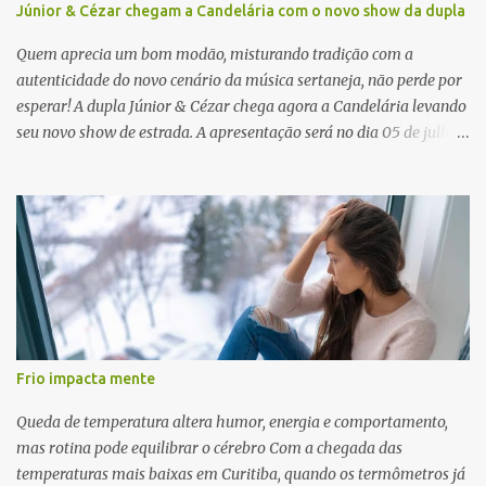
Júnior & Cézar chegam a Candelária com o novo show da dupla
Quem aprecia um bom modão, misturando tradição com a
autenticidade do novo cenário da música sertaneja, não perde por
esperar! A dupla Júnior & Cézar chega agora a Candelária levando
seu novo show de estrada. A apresentação será no dia 05 de julho
(sábado) , no palco da Festa da Colônia , às 23h. Os ingressos já
estão à venda. “Cada vez que a gente sobe no palco é um frio na
barriga diferente. O projeto ‘Simplesmente’ ainda nem foi lançado
por completo e já ver o público cantando com a gente, show após
show, é algo surreal. Muita gente que nos acompanha, desde os
tempos de ‘Clone’ e ‘Golzinho Quadrado’ e, poder seguir juntos
agora, nessa caminhada com ‘Fraquinho de Aparência’, é
gratificante”, comentam os cantores. Além de rodar várias regiões
do Brasil com a agenda de shows, Júnior & Cézar estão lançando
Frio impacta mente
"Simplesmente". O projeto nasceu em 2024, contendo 14 faixas
inéditas, com direção criativa de Fernando Trevisan (Catatau) e
Queda de temperatura altera humor, energia e comportamento,
direção musical de Eduardo Pepato....
mas rotina pode equilibrar o cérebro Com a chegada das
temperaturas mais baixas em Curitiba, quando os termômetros já