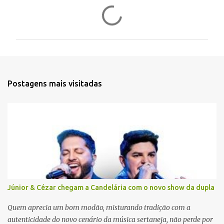
C
o
m
e
n
t
Postagens mais visitadas
á
r
i
o
s
Júnior & Cézar chegam a Candelária com o novo show da dupla
Quem aprecia um bom modão, misturando tradição com a
autenticidade do novo cenário da música sertaneja, não perde por