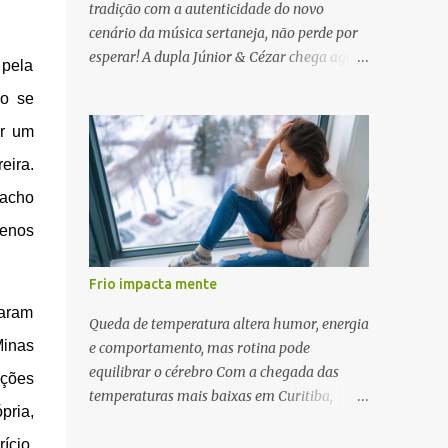
tradição com a autenticidade do novo
cenário da música sertaneja, não perde por
esperar! A dupla Júnior & Cézar chega agora
 pela
a Candelária levando seu novo show de
ão se
estrada. A apresentação será no dia 05 de
julho (sábado) , no palco da Festa da Colônia
ar um
, às 23h. Os ingressos já estão à venda. “Cada
eira.
vez que a gente sobe no palco é um frio na
 acho
barriga diferente. O projeto ‘Simplesmente’
ainda nem foi lançado por completo e já ver
menos
o público cantando com a gente, show após
show, é algo surreal. Muita gente que nos
Frio impacta mente
acompanha, desde os tempos de ‘Clone’ e
caram
‘Golzinho Quadrado’ e, poder seguir juntos
Queda de temperatura altera humor, energia
agora, nessa caminhada com ‘Fraquinho de
Minas
e comportamento, mas rotina pode
Aparência’, é gratificante”, comentam os
equilibrar o cérebro Com a chegada das
ações
cantores. Além de rodar várias regiões do
temperaturas mais baixas em Curitiba,
pria,
Brasil com a agenda de shows, Júnior &
quando os termômetros já começam a
Cézar estão lançando "Simplesmente". O
marcar entre 14 °C e 15 °C, muitas pessoas
ício,