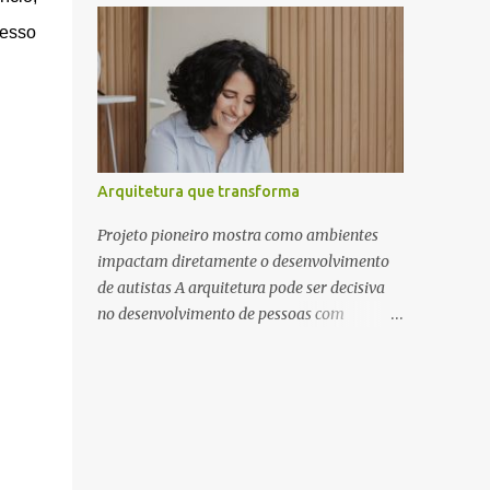
projeto nasceu em 2024, contendo 14 faixas
relatam cansaço, falta de motivação e até
cesso
inéditas, com direção criativa de Fernando
mudanças no apetite. O que poucos sabem é
Trevisan (Catatau) e direção musical de
que essas reações não são apenas
Eduardo Pepato....
emocionais, mas têm uma explicação
biológica. O cérebro humano, ainda
adaptado a padrões naturais de
sobrevivência, responde ao frio como um
Arquitetura que transforma
sinal de escassez, influenciando diretamente
o comportamento e a saúde mental.
Projeto pioneiro mostra como ambientes
Segundo o neurocientista e hipnoterapeuta
impactam diretamente o desenvolvimento
Renê Skaraboto , o organismo ainda opera
de autistas A arquitetura pode ser decisiva
com base em mecanismos primitivos. “O
no desenvolvimento de pessoas com
nosso cérebro foi moldado ao longo de
Transtorno do Espectro Autista, TEA, mas
milhões de anos para viver na natureza,
ainda é pouco explorada como ferramenta
respeitando ciclos como o dia e a noite e as
terapêutica no Brasil. A arquiteta
estações do ano. Quando a temperatura cai,
especialista Rosana Pacionik Natan defende
ele entende que precisa economizar energia,
que o ambiente precisa ser pensado de
como se estivesse se preparando para um
forma estratégica para colaborar com o