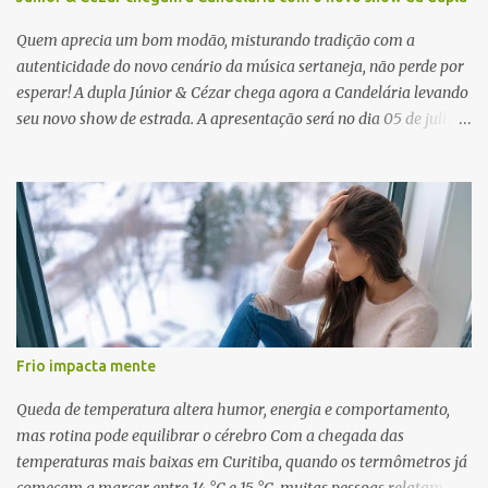
Quem aprecia um bom modão, misturando tradição com a
autenticidade do novo cenário da música sertaneja, não perde por
esperar! A dupla Júnior & Cézar chega agora a Candelária levando
seu novo show de estrada. A apresentação será no dia 05 de julho
(sábado) , no palco da Festa da Colônia , às 23h. Os ingressos já
estão à venda. “Cada vez que a gente sobe no palco é um frio na
barriga diferente. O projeto ‘Simplesmente’ ainda nem foi lançado
por completo e já ver o público cantando com a gente, show após
show, é algo surreal. Muita gente que nos acompanha, desde os
tempos de ‘Clone’ e ‘Golzinho Quadrado’ e, poder seguir juntos
agora, nessa caminhada com ‘Fraquinho de Aparência’, é
gratificante”, comentam os cantores. Além de rodar várias regiões
do Brasil com a agenda de shows, Júnior & Cézar estão lançando
Frio impacta mente
"Simplesmente". O projeto nasceu em 2024, contendo 14 faixas
inéditas, com direção criativa de Fernando Trevisan (Catatau) e
Queda de temperatura altera humor, energia e comportamento,
direção musical de Eduardo Pepato....
mas rotina pode equilibrar o cérebro Com a chegada das
temperaturas mais baixas em Curitiba, quando os termômetros já