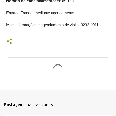
Horário de Funcionamento:
8h às 19h
Entrada Franca, mediante agendamento
Mais informações e agendamento de visita: 3232-4011
C
o
m
e
n
t
Postagens mais visitadas
á