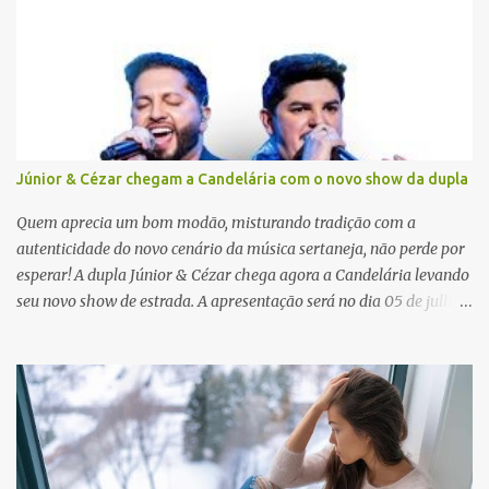
r
i
o
s
Júnior & Cézar chegam a Candelária com o novo show da dupla
Quem aprecia um bom modão, misturando tradição com a
autenticidade do novo cenário da música sertaneja, não perde por
esperar! A dupla Júnior & Cézar chega agora a Candelária levando
seu novo show de estrada. A apresentação será no dia 05 de julho
(sábado) , no palco da Festa da Colônia , às 23h. Os ingressos já
estão à venda. “Cada vez que a gente sobe no palco é um frio na
barriga diferente. O projeto ‘Simplesmente’ ainda nem foi lançado
por completo e já ver o público cantando com a gente, show após
show, é algo surreal. Muita gente que nos acompanha, desde os
tempos de ‘Clone’ e ‘Golzinho Quadrado’ e, poder seguir juntos
agora, nessa caminhada com ‘Fraquinho de Aparência’, é