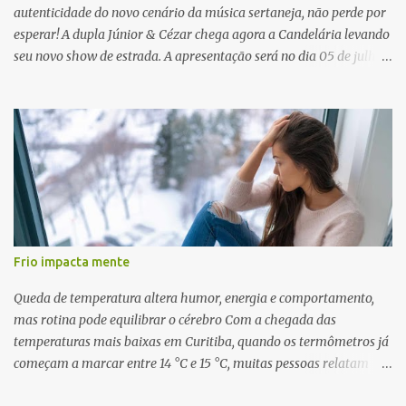
autenticidade do novo cenário da música sertaneja, não perde por
esperar! A dupla Júnior & Cézar chega agora a Candelária levando
seu novo show de estrada. A apresentação será no dia 05 de julho
(sábado) , no palco da Festa da Colônia , às 23h. Os ingressos já
estão à venda. “Cada vez que a gente sobe no palco é um frio na
barriga diferente. O projeto ‘Simplesmente’ ainda nem foi lançado
por completo e já ver o público cantando com a gente, show após
show, é algo surreal. Muita gente que nos acompanha, desde os
tempos de ‘Clone’ e ‘Golzinho Quadrado’ e, poder seguir juntos
agora, nessa caminhada com ‘Fraquinho de Aparência’, é
gratificante”, comentam os cantores. Além de rodar várias regiões
do Brasil com a agenda de shows, Júnior & Cézar estão lançando
Frio impacta mente
"Simplesmente". O projeto nasceu em 2024, contendo 14 faixas
inéditas, com direção criativa de Fernando Trevisan (Catatau) e
Queda de temperatura altera humor, energia e comportamento,
direção musical de Eduardo Pepato....
mas rotina pode equilibrar o cérebro Com a chegada das
temperaturas mais baixas em Curitiba, quando os termômetros já
começam a marcar entre 14 °C e 15 °C, muitas pessoas relatam
cansaço, falta de motivação e até mudanças no apetite. O que