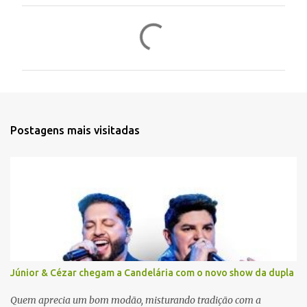
C
o
m
e
n
t
Postagens mais visitadas
á
r
i
o
s
Júnior & Cézar chegam a Candelária com o novo show da dupla
Quem aprecia um bom modão, misturando tradição com a