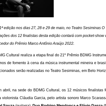
21ª edição nos dias 27, 28 e 29 de maio, no Teatro Sesiminas O
ções dos 12 finalistas desta edição contará com pocket-show 
cedor do Prêmio Marco Antônio Araújo 2022.
G Cultural realiza a etapa final do 21º Prêmio BDMG Instrume
os de fomento à cena da música instrumental mineira e brasil
cionados serão realizadas no Teatro Sesiminas, em Belo Horiz
 abril, na sede do BDMG Cultural, os 12 músicos finalistas 
iolonista Cláudia Garcia, pelo artista sonoro Marco Scarassa
el Souza
(guitarra),
Duo Rodrigo Mendonça e Flávio Danza
(f