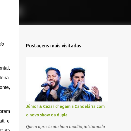
do
Postagens mais visitadas
ntal,
eira.
onte,
Júnior & Cézar chegam a Candelária com
foram
o novo show da dupla
tti e
Quem aprecia um bom modão, misturando
lauta