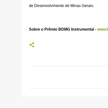
de Desenvolvimento de Minas Gerais.
Sobre o Prêmio BDMG Instrumental -
www.b
C
o
m
e
n
t