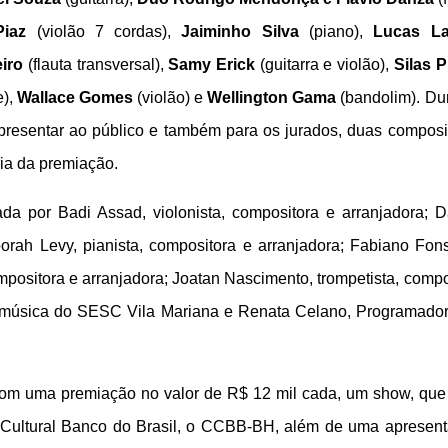
Piaz
(violão 7 cordas),
Jaiminho Silva
(piano),
Lucas La
iro
(flauta transversal),
Samy Erick
(guitarra e violão),
Silas 
e),
Wallace Gomes
(violão) e
Wellington Gama
(bandolim). Du
 apresentar ao público e também para os jurados, duas compos
ria da premiação.
da por Badi Assad, violonista, compositora e arranjadora; D
orah Levy, pianista, compositora e arranjadora; Fabiano Fon
ompositora e arranjadora; Joatan Nascimento, trompetista, compo
e música do SESC Vila Mariana e Renata Celano, Programado
com uma premiação no valor de R$ 12 mil cada, um show, que
ro Cultural Banco do Brasil, o CCBB-BH, além de uma apresen