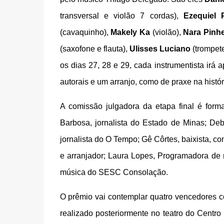
transversal e violão 7 cordas),
Ezequiel 
(cavaquinho),
Makely Ka
(violão),
Nara Pinhe
(saxofone e flauta),
Ulisses Luciano
(trompet
os dias 27, 28 e 29, cada instrumentista irá
autorais e um arranjo, como de praxe na histó
A comissão julgadora da etapa final é forma
Barbosa, jornalista do Estado de Minas; Deb
jornalista do O Tempo; Gê Côrtes, baixista, c
e arranjador; Laura Lopes, Programadora d
música do SESC Consolação.
O prêmio vai contemplar quatro vencedores 
realizado posteriormente no teatro do Cent