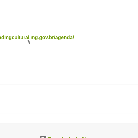
dmgcultural.mg.gov.br/agenda/