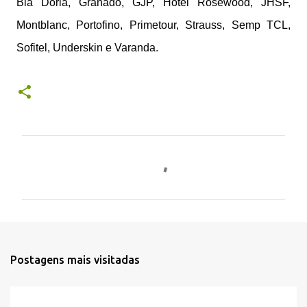
Bia Doria, Granado, GJP, Hotel Rosewood, JHSF,
Montblanc, Portofino, Primetour, Strauss, Semp TCL,
Sofitel, Underskin e Varanda.
C
o
m
e
n
t
Postagens mais visitadas
á
r