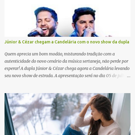
i
o
s
Júnior & Cézar chegam a Candelária com o novo show da dupla
Quem aprecia um bom modão, misturando tradição com a
autenticidade do novo cenário da música sertaneja, não perde por
esperar! A dupla Júnior & Cézar chega agora a Candelária levando
seu novo show de estrada. A apresentação será no dia 05 de julho
(sábado) , no palco da Festa da Colônia , às 23h. Os ingressos já
estão à venda. “Cada vez que a gente sobe no palco é um frio na
barriga diferente. O projeto ‘Simplesmente’ ainda nem foi lançado
por completo e já ver o público cantando com a gente, show após
show, é algo surreal. Muita gente que nos acompanha, desde os
tempos de ‘Clone’ e ‘Golzinho Quadrado’ e, poder seguir juntos
agora, nessa caminhada com ‘Fraquinho de Aparência’, é
gratificante”, comentam os cantores. Além de rodar várias regiões