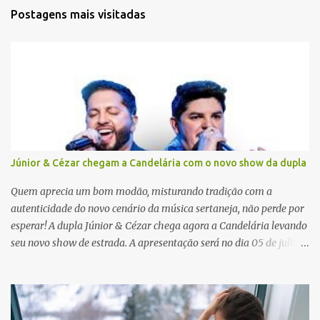
t
Postagens mais visitadas
á
r
i
o
s
Júnior & Cézar chegam a Candelária com o novo show da dupla
Quem aprecia um bom modão, misturando tradição com a
autenticidade do novo cenário da música sertaneja, não perde por
esperar! A dupla Júnior & Cézar chega agora a Candelária levando
seu novo show de estrada. A apresentação será no dia 05 de julho
(sábado) , no palco da Festa da Colônia , às 23h. Os ingressos já
estão à venda. “Cada vez que a gente sobe no palco é um frio na
barriga diferente. O projeto ‘Simplesmente’ ainda nem foi lançado
por completo e já ver o público cantando com a gente, show após