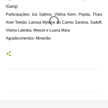
(Gang)
Participações: Iza Sabino, Vitória Kern, Pejota, Thais
Ariel Toledo, Larissa Mylena do Carmo Saraiva, Sadoff,
Vitoria Laleska, Weeze e Luana Mara
Agradecimentos: Mineirão
C
o
m
e
n