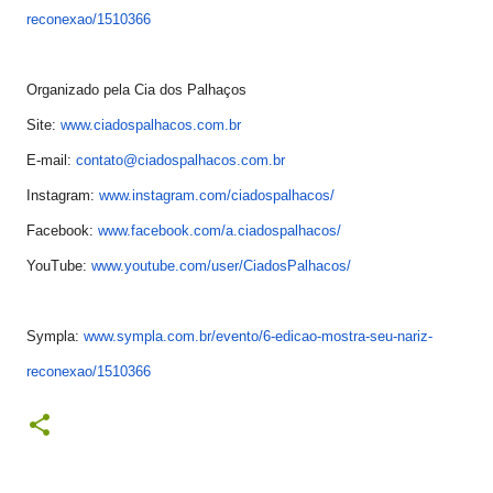
reconexao/1510366
Organizado pela Cia dos Palhaços
Site:
www.ciadospalhacos.com.br
E-mail:
contato@ciadospalhacos.com.br
Instagram:
www.instagram.com/
ciadospalhacos/
Facebook:
www.facebook.com/a.
ciadospalhacos/
YouTube:
www.youtube.com/user/
CiadosPalhacos/
Sympla:
www.sympla.com.br/evento/6-
edicao-mostra-seu-nariz-
reconexao/1510366