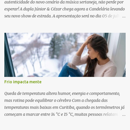
autenticidade do novo cenário da música sertaneja, não perde por
esperar! A dupla Júnior & Cézar chega agora a Candelária levando
seu novo show de estrada. A apresentação será no dia 05 de julho
(sábado) , no palco da Festa da Colônia , às 23h. Os ingressos já
estão à venda. “Cada vez que a gente sobe no palco é um frio na
barriga diferente. O projeto ‘Simplesmente’ ainda nem foi lançado
por completo e já ver o público cantando com a gente, show após
show, é algo surreal. Muita gente que nos acompanha, desde os
tempos de ‘Clone’ e ‘Golzinho Quadrado’ e, poder seguir juntos
agora, nessa caminhada com ‘Fraquinho de Aparência’, é
gratificante”, comentam os cantores. Além de rodar várias regiões
do Brasil com a agenda de shows, Júnior & Cézar estão lançando
Frio impacta mente
"Simplesmente". O projeto nasceu em 2024, contendo 14 faixas
inéditas, com direção criativa de Fernando Trevisan (Catatau) e
Queda de temperatura altera humor, energia e comportamento,
direção musical de Eduardo Pepato....
mas rotina pode equilibrar o cérebro Com a chegada das
temperaturas mais baixas em Curitiba, quando os termômetros já
começam a marcar entre 14 °C e 15 °C, muitas pessoas relatam
cansaço, falta de motivação e até mudanças no apetite. O que
poucos sabem é que essas reações não são apenas emocionais,