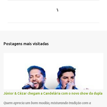
C
o
m
e
n
t
Postagens mais visitadas
á
r
i
o
s
Júnior & Cézar chegam a Candelária com o novo show da dupla
Quem aprecia um bom modão, misturando tradição com a