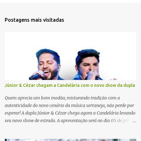
n
t
Postagens mais visitadas
á
r
i
o
s
Júnior & Cézar chegam a Candelária com o novo show da dupla
Quem aprecia um bom modão, misturando tradição com a
autenticidade do novo cenário da música sertaneja, não perde por
esperar! A dupla Júnior & Cézar chega agora a Candelária levando
seu novo show de estrada. A apresentação será no dia 05 de julho
(sábado) , no palco da Festa da Colônia , às 23h. Os ingressos já
estão à venda. “Cada vez que a gente sobe no palco é um frio na