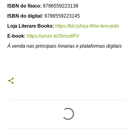
ISBN do físico:
9786559223138
ISBN do digital:
9786559223145
Loja Literare Books:
https://bit.ly/loja-filho-tem-jeito
E-book:
https://amzn.to/3rmzdRV
À venda nas principais livrarias e plataformas digitais
C
o
m
e