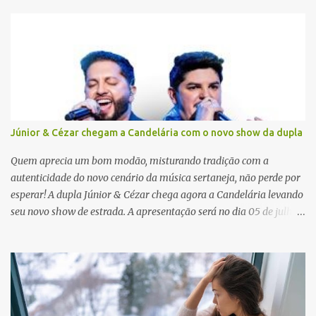
r
i
o
s
Júnior & Cézar chegam a Candelária com o novo show da dupla
Quem aprecia um bom modão, misturando tradição com a
autenticidade do novo cenário da música sertaneja, não perde por
esperar! A dupla Júnior & Cézar chega agora a Candelária levando
seu novo show de estrada. A apresentação será no dia 05 de julho
(sábado) , no palco da Festa da Colônia , às 23h. Os ingressos já
estão à venda. “Cada vez que a gente sobe no palco é um frio na
barriga diferente. O projeto ‘Simplesmente’ ainda nem foi lançado
por completo e já ver o público cantando com a gente, show após
show, é algo surreal. Muita gente que nos acompanha, desde os
tempos de ‘Clone’ e ‘Golzinho Quadrado’ e, poder seguir juntos