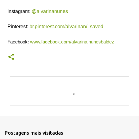
Instagram:
@alvarinanunes
Pinterest:
br.pinterest.com/alvarinan/_saved
Facebook:
www.facebook.com/alvarina.nunesbaldez
C
o
m
e
n
t
Postagens mais visitadas
á