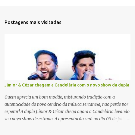
e
n
t
Postagens mais visitadas
á
r
i
o
s
Júnior & Cézar chegam a Candelária com o novo show da dupla
Quem aprecia um bom modão, misturando tradição com a
autenticidade do novo cenário da música sertaneja, não perde por
esperar! A dupla Júnior & Cézar chega agora a Candelária levando
seu novo show de estrada. A apresentação será no dia 05 de julho
(sábado) , no palco da Festa da Colônia , às 23h. Os ingressos já
estão à venda. “Cada vez que a gente sobe no palco é um frio na