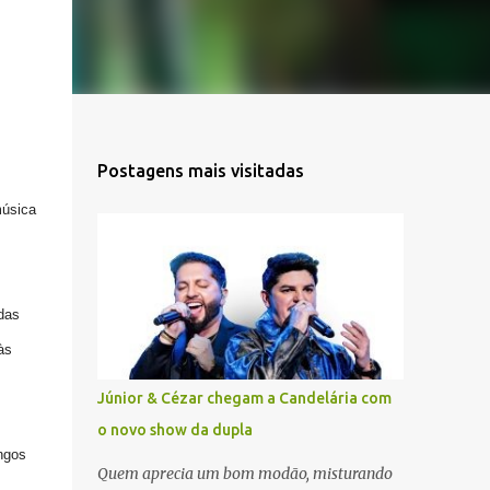
Postagens mais visitadas
música
das
às
Júnior & Cézar chegam a Candelária com
o novo show da dupla
ngos
Quem aprecia um bom modão, misturando