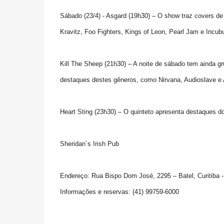
Sábado (23/4) - Asgard (19h30) – O show traz covers de
Kravitz, Foo Fighters, Kings of Leon, Pearl Jam e Incubu
Kill The Sheep (21h30) – A noite de sábado tem ainda gr
destaques destes gêneros, como Nirvana, Audioslave e A
Heart Sting (23h30) – O quinteto apresenta destaques d
Sheridan´s Irish Pub
Endereço: Rua Bispo Dom José, 2295 – Batel, Curitiba 
Informações e reservas: (41) 99759-6000