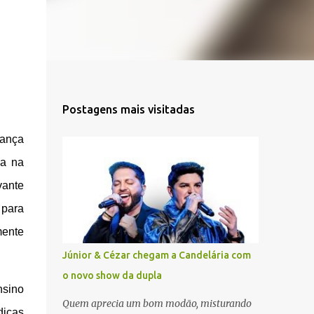
Postagens mais visitadas
rança
ça na
vante
 para
mente
Júnior & Cézar chegam a Candelária com
o novo show da dupla
nsino
Quem aprecia um bom modão, misturando
dicas