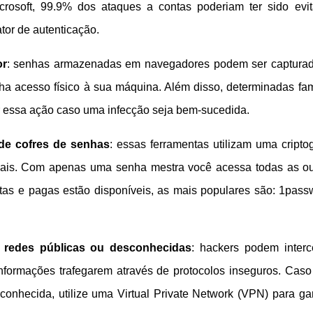
rosoft, 99.9% dos ataques a contas poderiam ter sido evi
tor de autenticação.
or
: senhas armazenadas em navegadores podem ser captura
a acesso físico à sua máquina. Além disso, determinadas fam
essa ação caso uma infecção seja bem-sucedida.
 de cofres de senhas
: essas ferramentas utilizam uma criptog
iais. Com apenas uma senha mestra você acessa todas as ou
itas e pagas estão disponíveis, as mais populares são: 1pass
 redes públicas ou desconhecidas
: hackers podem interc
informações trafegarem através de protocolos inseguros. Caso
onhecida, utilize uma Virtual Private Network (VPN) para gar