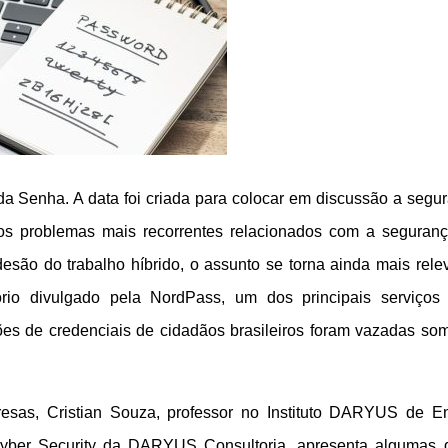
a Senha. A data foi criada para colocar em discussão a segu
 dos problemas mais recorrentes relacionados com a seguran
esão do trabalho híbrido, o assunto se torna ainda mais rele
io divulgado pela NordPass, um dos principais serviços
es de credenciais de cidadãos brasileiros foram vazadas so
as, Cristian Souza, professor no Instituto DARYUS de E
Cyber Security da DARYUS Consultoria, apresenta algumas 