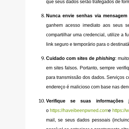
que seus dados serão trafegados de for
Nunca envie senhas via mensagem 
ganhem acesso imediato aos seus se
compartilhar uma credencial, utilize a
link seguro e temporário para o destinatá
Cuidado com sites de
phishing
: muit
em sites falsos. Portanto, sempre verif
para transmissão dos dados. Serviços 
endereço é malicioso com base nas denú
Verifique se suas informaçõe
o
https://haveibeenpwned.com
e
https:/
mail, se seus dados pessoais (inclu