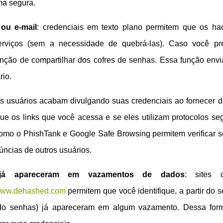
ma segura.
ou e-mail
: credenciais em texto plano permitem que os ha
rviços (sem a necessidade de quebrá-las). Caso você pr
 função de compartilhar dos cofres de senhas. Essa função env
rio.
os usuários acabam divulgando suas credenciais ao fornecer 
ique os links que você acessa e se eles utilizam protocolos se
como o PhishTank e Google Safe Browsing permitem verificar 
ncias de outros usuários.
s já apareceram em vazamentos de dados
: sites 
/www.dehashed.com
permitem que você identifique, a partir do s
indo senhas) já apareceram em algum vazamento. Dessa for