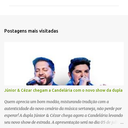
m
e
n
t
Postagens mais visitadas
á
r
i
o
s
Júnior & Cézar chegam a Candelária com o novo show da dupla
Quem aprecia um bom modão, misturando tradição com a
autenticidade do novo cenário da música sertaneja, não perde por
esperar! A dupla Júnior & Cézar chega agora a Candelária levando
seu novo show de estrada. A apresentação será no dia 05 de julho