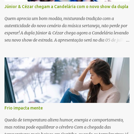
Júnior & Cézar chegam a Candelária com o novo show da dupla
Quem aprecia um bom modão, misturando tradição com a
autenticidade do novo cenário da música sertaneja, não perde por
esperar! A dupla Júnior & Cézar chega agora a Candelária levando
seu novo show de estrada. A apresentação será no dia 05 de julho
(sábado) , no palco da Festa da Colônia , às 23h. Os ingressos já
estão à venda. “Cada vez que a gente sobe no palco é um frio na
barriga diferente. O projeto ‘Simplesmente’ ainda nem foi lançado
por completo e já ver o público cantando com a gente, show após
show, é algo surreal. Muita gente que nos acompanha, desde os
tempos de ‘Clone’ e ‘Golzinho Quadrado’ e, poder seguir juntos
agora, nessa caminhada com ‘Fraquinho de Aparência’, é
gratificante”, comentam os cantores. Além de rodar várias regiões
do Brasil com a agenda de shows, Júnior & Cézar estão lançando
Frio impacta mente
"Simplesmente". O projeto nasceu em 2024, contendo 14 faixas
inéditas, com direção criativa de Fernando Trevisan (Catatau) e
Queda de temperatura altera humor, energia e comportamento,
direção musical de Eduardo Pepato....
mas rotina pode equilibrar o cérebro Com a chegada das