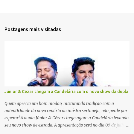
m
e
n
t
Postagens mais visitadas
á
r
i
o
s
Júnior & Cézar chegam a Candelária com o novo show da dupla
Quem aprecia um bom modão, misturando tradição com a
autenticidade do novo cenário da música sertaneja, não perde por
esperar! A dupla Júnior & Cézar chega agora a Candelária levando
seu novo show de estrada. A apresentação será no dia 05 de julho
(sábado) , no palco da Festa da Colônia , às 23h. Os ingressos já