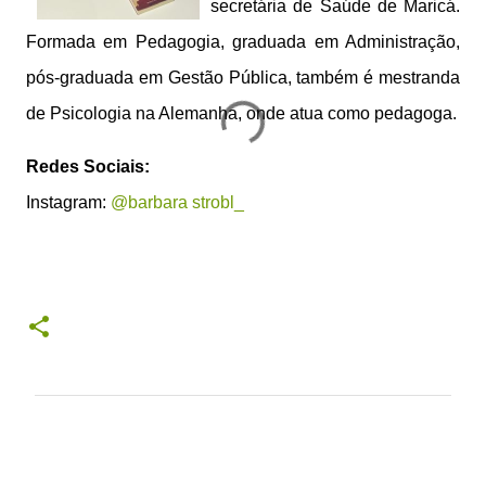
secretária de Saúde de Maricá.
Formada em Pedagogia, graduada em Administração,
pós-graduada em Gestão Pública, também é mestranda
de Psicologia na Alemanha, onde atua como pedagoga.
Redes Sociais:
Instagram:
@barbara strobl_
C
o