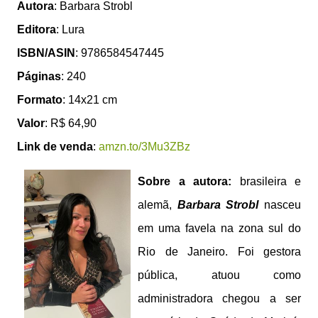
Autora
: Barbara Strobl
Editora
: Lura
ISBN/ASIN
: 9786584547445
Páginas
: 240
Formato
: 14x21 cm
Valor
: R$ 64,90
Link de venda
:
amzn.to/3Mu3ZBz
Sobre a autora:
brasileira e
alemã,
Barbara Strobl
nasceu
em uma favela na zona sul do
Rio de Janeiro. Foi gestora
pública, atuou como
administradora chegou a ser