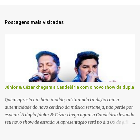
e
n
t
Postagens mais visitadas
á
r
i
o
s
Júnior & Cézar chegam a Candelária com o novo show da dupla
Quem aprecia um bom modão, misturando tradição com a
autenticidade do novo cenário da música sertaneja, não perde por
esperar! A dupla Júnior & Cézar chega agora a Candelária levando
seu novo show de estrada. A apresentação será no dia 05 de julho
(sábado) , no palco da Festa da Colônia , às 23h. Os ingressos já
estão à venda. “Cada vez que a gente sobe no palco é um frio na