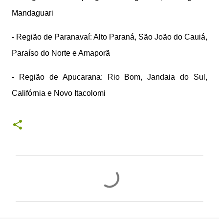
Mandaguari
- Região de Paranavaí: Alto Paraná, São João do Cauiá,
Paraíso do Norte e Amaporã
- Região de Apucarana: Rio Bom, Jandaia do Sul,
Califórnia e Novo Itacolomi
C
o
m
e