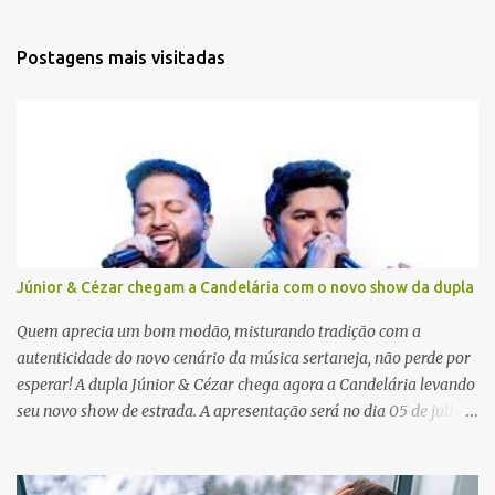
n
t
Postagens mais visitadas
á
r
i
o
s
Júnior & Cézar chegam a Candelária com o novo show da dupla
Quem aprecia um bom modão, misturando tradição com a
autenticidade do novo cenário da música sertaneja, não perde por
esperar! A dupla Júnior & Cézar chega agora a Candelária levando
seu novo show de estrada. A apresentação será no dia 05 de julho
(sábado) , no palco da Festa da Colônia , às 23h. Os ingressos já
estão à venda. “Cada vez que a gente sobe no palco é um frio na
barriga diferente. O projeto ‘Simplesmente’ ainda nem foi lançado