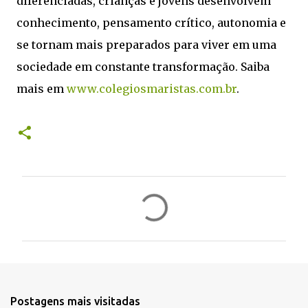
diferenciadas, crianças e jovens desenvolvem
conhecimento, pensamento crítico, autonomia e
se tornam mais preparados para viver em uma
sociedade em constante transformação. Saiba
mais em
www.colegiosmaristas.com.br
.
C
o
m
e
n
t
Postagens mais visitadas