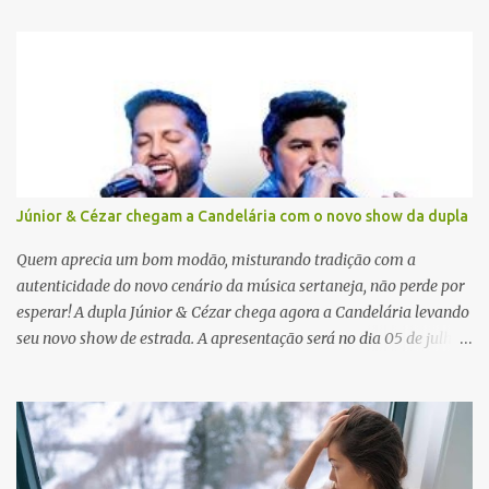
á
r
i
o
s
Júnior & Cézar chegam a Candelária com o novo show da dupla
Quem aprecia um bom modão, misturando tradição com a
autenticidade do novo cenário da música sertaneja, não perde por
esperar! A dupla Júnior & Cézar chega agora a Candelária levando
seu novo show de estrada. A apresentação será no dia 05 de julho
(sábado) , no palco da Festa da Colônia , às 23h. Os ingressos já
estão à venda. “Cada vez que a gente sobe no palco é um frio na
barriga diferente. O projeto ‘Simplesmente’ ainda nem foi lançado
por completo e já ver o público cantando com a gente, show após
show, é algo surreal. Muita gente que nos acompanha, desde os