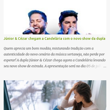
i
o
s
Júnior & Cézar chegam a Candelária com o novo show da dupla
Quem aprecia um bom modão, misturando tradição com a
autenticidade do novo cenário da música sertaneja, não perde por
esperar! A dupla Júnior & Cézar chega agora a Candelária levando
seu novo show de estrada. A apresentação será no dia 05 de julho
(sábado) , no palco da Festa da Colônia , às 23h. Os ingressos já
estão à venda. “Cada vez que a gente sobe no palco é um frio na
barriga diferente. O projeto ‘Simplesmente’ ainda nem foi lançado
por completo e já ver o público cantando com a gente, show após
show, é algo surreal. Muita gente que nos acompanha, desde os
tempos de ‘Clone’ e ‘Golzinho Quadrado’ e, poder seguir juntos
agora, nessa caminhada com ‘Fraquinho de Aparência’, é