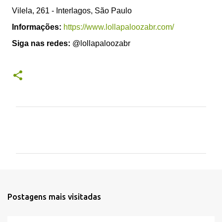
Vilela, 261 - Interlagos, São Paulo
Informações:
https://www.lollapaloozabr.com/
Siga nas redes:
@lollapaloozabr
C
o
m
e
n
t
Postagens mais visitadas
á
r