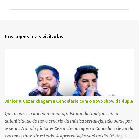
m
e
n
t
Postagens mais visitadas
á
r
i
o
s
Júnior & Cézar chegam a Candelária com o novo show da dupla
Quem aprecia um bom modão, misturando tradição com a
autenticidade do novo cenário da música sertaneja, não perde por
esperar! A dupla Júnior & Cézar chega agora a Candelária levando
seu novo show de estrada. A apresentação será no dia 05 de julho