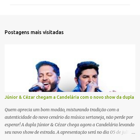
m
e
n
t
Postagens mais visitadas
á
r
i
o
s
Júnior & Cézar chegam a Candelária com o novo show da dupla
Quem aprecia um bom modão, misturando tradição com a
autenticidade do novo cenário da música sertaneja, não perde por
esperar! A dupla Júnior & Cézar chega agora a Candelária levando
seu novo show de estrada. A apresentação será no dia 05 de julho
(sábado) , no palco da Festa da Colônia , às 23h. Os ingressos já