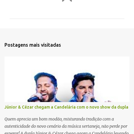
C
o
m
e
n
t
Postagens mais visitadas
á
r
i
o
s
Júnior & Cézar chegam a Candelária com o novo show da dupla
Quem aprecia um bom modão, misturando tradição com a
autenticidade do novo cenário da música sertaneja, não perde por
esperar! A dupla Júnior & Cézar chega agora a Candelária levando