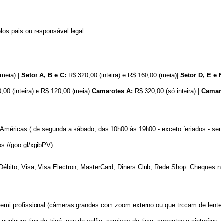
s pais ou responsável legal
(meia) |
Setor A, B e C:
R$ 320,00 (inteira) e R$ 160,00 (meia)|
Setor D, E e 
00 (inteira) e R$ 120,00 (meia)
Camarotes A:
R$ 320,00 (só inteira) |
Camar
 Américas ( de segunda a sábado, das 10h00 às 19h00 - exceto feriados - se
ps://goo.gl/xgibPV
)
 Débito, Visa, Visa Electron, MasterCard, Diners Club, Rede Shop. Cheques 
semi profissional (câmeras grandes com zoom externo ou que trocam de lente
qualquer tipo de tripé, pau de selfie, camisas de time, correntes e cinturões,