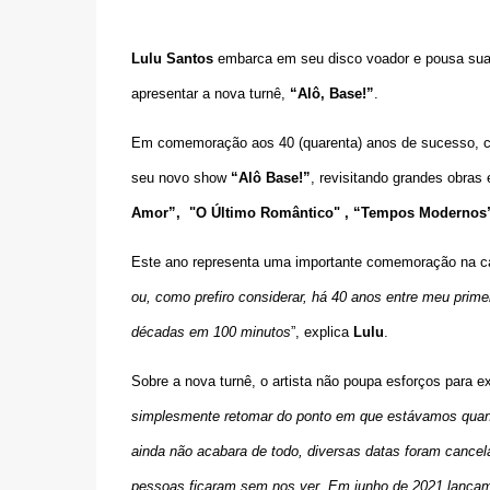
Lulu Santos
embarca em seu disco voador e pousa sua
apresentar a nova turnê,
“Alô, Base!”
.
Em comemoração aos 40 (quarenta) anos de sucesso, com
seu novo show
“Alô Base!”
, revisitando grandes obras
Amor
”, "
O Último Romântico
" , “Tempos Modernos
Este ano representa uma importante comemoração na carr
ou, como prefiro considerar, há 40 anos entre meu prime
décadas em 100 minutos
”, explica
Lulu
.
Sobre a nova turnê, o artista não poupa esforços para ex
simplesmente retomar do ponto em que estávamos quando
ainda não acabara de todo, diversas datas foram cancel
pessoas ficaram sem nos ver. Em junho de 2021 lançamos 