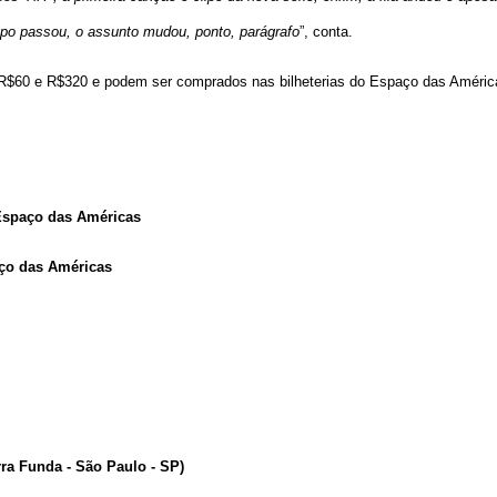
mpo passou, o assunto mudou, ponto, parágrafo
”, conta.
e R$60 e R$320 e podem ser comprados nas bilheterias do Espaço das Améric
 Espaço das Américas
ço das Américas
rra Funda - S
ã
o Paulo - SP
)