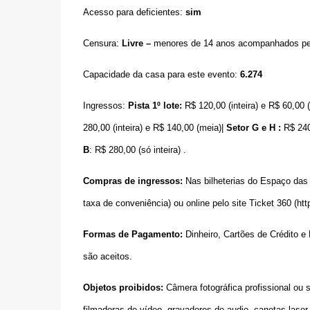
Acesso para deficientes:
sim
Censura:
Livre –
menores de 14 anos acompanhados pelo
Capacidade da casa para este evento:
6.274
Ingressos:
Pista 1º lote:
R$ 120,00 (inteira) e R$ 60,00 
280,00 (inteira) e R$ 140,00 (meia)|
Setor G e H :
R$ 240,
B
: R$ 280,00 (só inteira) .
Compras de ingressos:
Nas bilheterias do Espaço das
taxa de conveniência) ou online pelo site Ticket 360 (
htt
Formas de Pagamento:
Dinheiro, Cartões de Crédito e
são aceitos.
Objetos proibidos:
Câmera fotográfica profissional ou 
filmadoras de vídeo, gravadores de audio, canetas laser, 