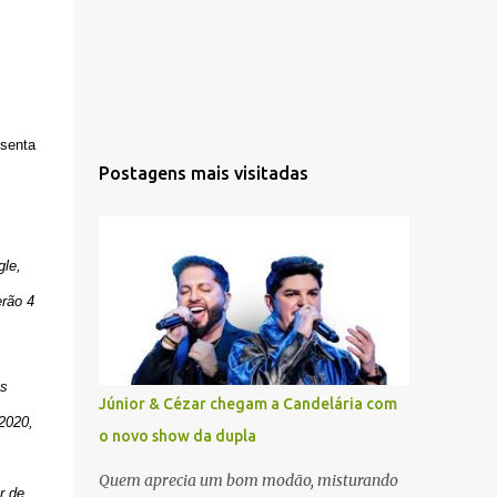
senta
Postagens mais visitadas
le,
erão 4
os
Júnior & Cézar chegam a Candelária com
2020,
o novo show da dupla
,
Quem aprecia um bom modão, misturando
r de