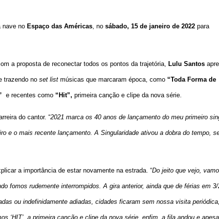
 nave no
Espaço das Américas
, no
sábado, 15 de janeiro de 2022
para
 a proposta de reconectar todos os pontos da trajetória,
Lulu Santos
apre
 e trazendo no
set list
músicas que marcaram época, como
“
Toda Forma de
”
e recentes como
“Hit”,
primeira canção e clipe da nova série.
eira do cantor. “
2021 marca os 40 anos de lançamento do meu primeiro sing
iro e o mais recente lançamento. A Singularidade ativou a dobra do tempo, s
plicar a importância de estar novamente na estrada. “
Do jeito que vejo, vam
 fomos rudemente interrompidos. A gira anterior, ainda que de férias em 3/
adas ou indefinidamente adiadas, cidades ficaram sem nossa visita periódica
‘HIT’, a primeira canção e clipe da nova série, enfim, a fila andou e apesa