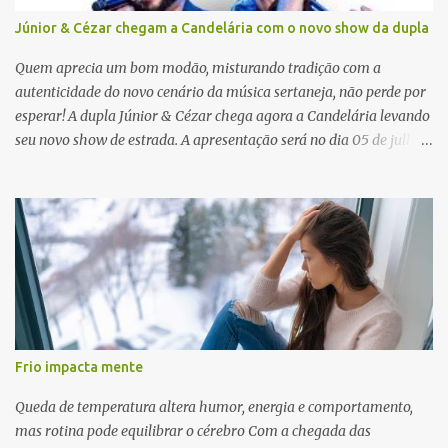
Júnior & Cézar chegam a Candelária com o novo show da dupla
Quem aprecia um bom modão, misturando tradição com a
autenticidade do novo cenário da música sertaneja, não perde por
esperar! A dupla Júnior & Cézar chega agora a Candelária levando
seu novo show de estrada. A apresentação será no dia 05 de julho
(sábado) , no palco da Festa da Colônia , às 23h. Os ingressos já
estão à venda. “Cada vez que a gente sobe no palco é um frio na
barriga diferente. O projeto ‘Simplesmente’ ainda nem foi lançado
por completo e já ver o público cantando com a gente, show após
show, é algo surreal. Muita gente que nos acompanha, desde os
tempos de ‘Clone’ e ‘Golzinho Quadrado’ e, poder seguir juntos
agora, nessa caminhada com ‘Fraquinho de Aparência’, é
gratificante”, comentam os cantores. Além de rodar várias regiões
do Brasil com a agenda de shows, Júnior & Cézar estão lançando
Frio impacta mente
"Simplesmente". O projeto nasceu em 2024, contendo 14 faixas
inéditas, com direção criativa de Fernando Trevisan (Catatau) e
Queda de temperatura altera humor, energia e comportamento,
direção musical de Eduardo Pepato....
mas rotina pode equilibrar o cérebro Com a chegada das