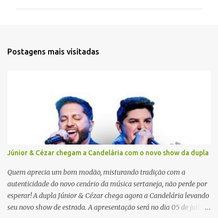
m
e
n
t
Postagens mais visitadas
á
r
i
o
s
Júnior & Cézar chegam a Candelária com o novo show da dupla
Quem aprecia um bom modão, misturando tradição com a
autenticidade do novo cenário da música sertaneja, não perde por
esperar! A dupla Júnior & Cézar chega agora a Candelária levando
seu novo show de estrada. A apresentação será no dia 05 de julho