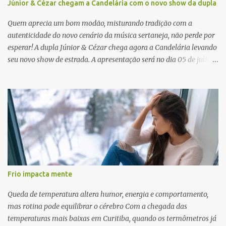
Júnior & Cézar chegam a Candelária com o novo show da dupla
Quem aprecia um bom modão, misturando tradição com a
autenticidade do novo cenário da música sertaneja, não perde por
esperar! A dupla Júnior & Cézar chega agora a Candelária levando
seu novo show de estrada. A apresentação será no dia 05 de julho
(sábado) , no palco da Festa da Colônia , às 23h. Os ingressos já
estão à venda. “Cada vez que a gente sobe no palco é um frio na
barriga diferente. O projeto ‘Simplesmente’ ainda nem foi lançado
por completo e já ver o público cantando com a gente, show após
show, é algo surreal. Muita gente que nos acompanha, desde os
tempos de ‘Clone’ e ‘Golzinho Quadrado’ e, poder seguir juntos
agora, nessa caminhada com ‘Fraquinho de Aparência’, é
gratificante”, comentam os cantores. Além de rodar várias regiões
do Brasil com a agenda de shows, Júnior & Cézar estão lançando
Frio impacta mente
"Simplesmente". O projeto nasceu em 2024, contendo 14 faixas
inéditas, com direção criativa de Fernando Trevisan (Catatau) e
Queda de temperatura altera humor, energia e comportamento,
direção musical de Eduardo Pepato....
mas rotina pode equilibrar o cérebro Com a chegada das
temperaturas mais baixas em Curitiba, quando os termômetros já