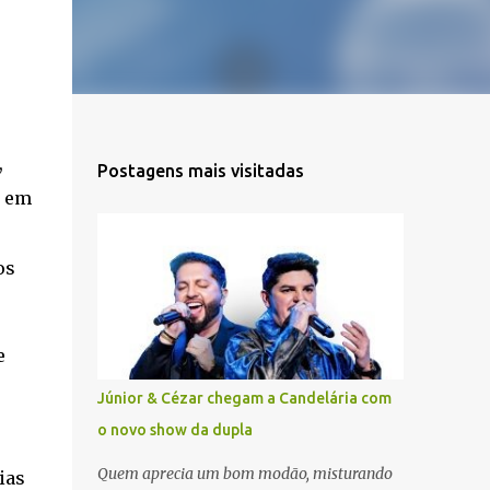
,
Postagens mais visitadas
, em
os
e
Júnior & Cézar chegam a Candelária com
o novo show da dupla
Quem aprecia um bom modão, misturando
ias