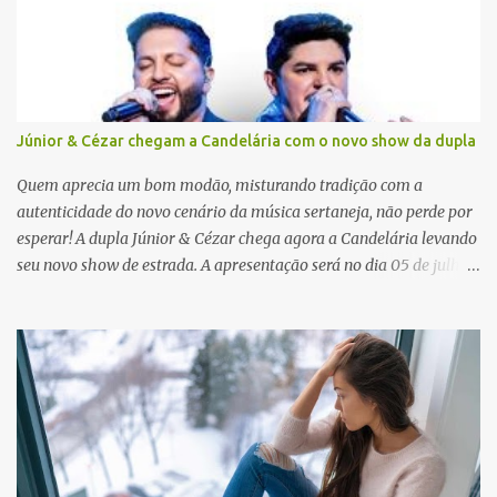
o
s
Júnior & Cézar chegam a Candelária com o novo show da dupla
Quem aprecia um bom modão, misturando tradição com a
autenticidade do novo cenário da música sertaneja, não perde por
esperar! A dupla Júnior & Cézar chega agora a Candelária levando
seu novo show de estrada. A apresentação será no dia 05 de julho
(sábado) , no palco da Festa da Colônia , às 23h. Os ingressos já
estão à venda. “Cada vez que a gente sobe no palco é um frio na
barriga diferente. O projeto ‘Simplesmente’ ainda nem foi lançado
por completo e já ver o público cantando com a gente, show após
show, é algo surreal. Muita gente que nos acompanha, desde os
tempos de ‘Clone’ e ‘Golzinho Quadrado’ e, poder seguir juntos
agora, nessa caminhada com ‘Fraquinho de Aparência’, é
gratificante”, comentam os cantores. Além de rodar várias regiões