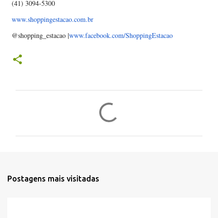
(41) 3094-5300
www.shoppingestacao.com.br
@shopping_estacao |
www.facebook.com/ShoppingEsta
cao
C
o
m
e
n
t
Postagens mais visitadas
á
r
i