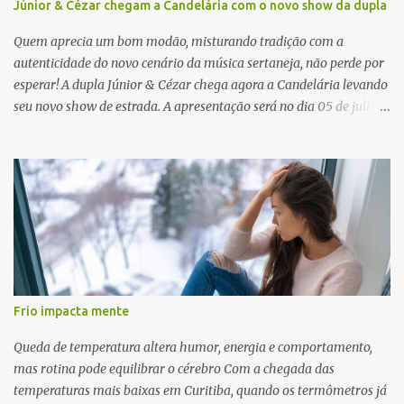
Júnior & Cézar chegam a Candelária com o novo show da dupla
Quem aprecia um bom modão, misturando tradição com a
autenticidade do novo cenário da música sertaneja, não perde por
esperar! A dupla Júnior & Cézar chega agora a Candelária levando
seu novo show de estrada. A apresentação será no dia 05 de julho
(sábado) , no palco da Festa da Colônia , às 23h. Os ingressos já
estão à venda. “Cada vez que a gente sobe no palco é um frio na
barriga diferente. O projeto ‘Simplesmente’ ainda nem foi lançado
por completo e já ver o público cantando com a gente, show após
show, é algo surreal. Muita gente que nos acompanha, desde os
tempos de ‘Clone’ e ‘Golzinho Quadrado’ e, poder seguir juntos
agora, nessa caminhada com ‘Fraquinho de Aparência’, é
gratificante”, comentam os cantores. Além de rodar várias regiões
do Brasil com a agenda de shows, Júnior & Cézar estão lançando
Frio impacta mente
"Simplesmente". O projeto nasceu em 2024, contendo 14 faixas
inéditas, com direção criativa de Fernando Trevisan (Catatau) e
Queda de temperatura altera humor, energia e comportamento,
direção musical de Eduardo Pepato....
mas rotina pode equilibrar o cérebro Com a chegada das
temperaturas mais baixas em Curitiba, quando os termômetros já