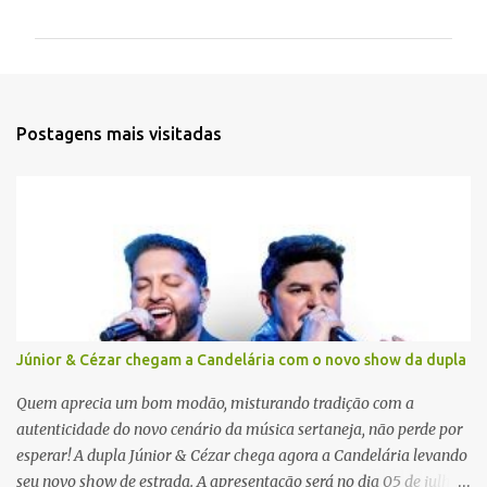
o
m
e
n
t
Postagens mais visitadas
á
r
i
o
s
Júnior & Cézar chegam a Candelária com o novo show da dupla
Quem aprecia um bom modão, misturando tradição com a
autenticidade do novo cenário da música sertaneja, não perde por
esperar! A dupla Júnior & Cézar chega agora a Candelária levando
seu novo show de estrada. A apresentação será no dia 05 de julho