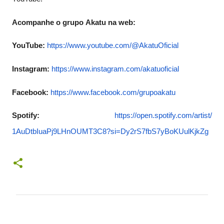
Acompanhe o grupo Akatu na web:
YouTube:
https://www.youtube.
com/@AkatuOficial
Instagram:
https://www.
instagram.com/akatuoficial
Facebook:
https://www.
facebook.com/grupoakatu
Spotify:
https://open.spotify.
com/artist/
1AuDtbIuaPj9LHnOUMT3C8?si=
Dy2rS7fbS7yBoKUulKjkZg
C