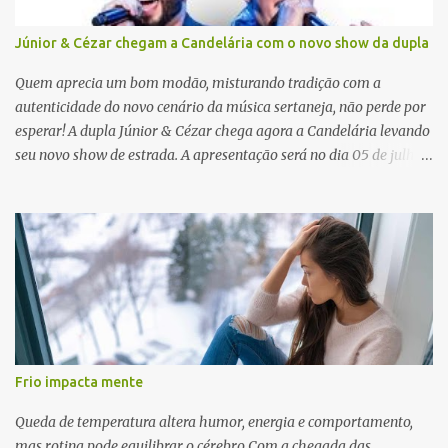
Júnior & Cézar chegam a Candelária com o novo show da dupla
Quem aprecia um bom modão, misturando tradição com a
autenticidade do novo cenário da música sertaneja, não perde por
esperar! A dupla Júnior & Cézar chega agora a Candelária levando
seu novo show de estrada. A apresentação será no dia 05 de julho
(sábado) , no palco da Festa da Colônia , às 23h. Os ingressos já
estão à venda. “Cada vez que a gente sobe no palco é um frio na
barriga diferente. O projeto ‘Simplesmente’ ainda nem foi lançado
por completo e já ver o público cantando com a gente, show após
show, é algo surreal. Muita gente que nos acompanha, desde os
tempos de ‘Clone’ e ‘Golzinho Quadrado’ e, poder seguir juntos
agora, nessa caminhada com ‘Fraquinho de Aparência’, é
gratificante”, comentam os cantores. Além de rodar várias regiões
do Brasil com a agenda de shows, Júnior & Cézar estão lançando
Frio impacta mente
"Simplesmente". O projeto nasceu em 2024, contendo 14 faixas
inéditas, com direção criativa de Fernando Trevisan (Catatau) e
Queda de temperatura altera humor, energia e comportamento,
direção musical de Eduardo Pepato....
mas rotina pode equilibrar o cérebro Com a chegada das