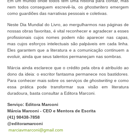
Em um mundo onde todos têm uma história para contar, mas
nem todos conseguem escrevê-la, os
ghostwriters
emergem
como guardiões das narrativas pessoais e coletivas.
Neste Dia Mundial do Livro, ao mergulharmos nas páginas de
nossas obras favoritas, é vital reconhecer e agradecer a esses
profissionais cujos nomes podem não aparecer nas capas,
mas cujos esforços intelectuais são palpáveis em cada linha.
Eles garantem que a literatura e a comunicação continuem a
evoluir, ainda que seus talentos permaneçam nas sombras.
Márcia ainda esclarece que o crédito pela obra é atribuído ao
dono da ideia: o escritor fantasma permanece nos bastidores.
Para conhecer mais sobre os serviços de
ghostwriting
e como
essa prática pode transformar sua visão em literatura
duradoura, basta consultar a Editora Marconi.
Serviço: Editora Marconi
Márcia Marconi -
CEO e Mentora de Escrita
(41) 98438-7858
@editoramarconi
marciavmarconi@gmail.com