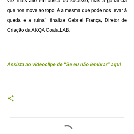
vez mais alto em busca do sucesso, mas a ganância
que nos move ao topo, é a mesma que pode nos levar à
queda e a ruína", finaliza Gabriel França, Diretor de
Criação da AKQA Coala.LAB.
Assista ao videoclipe de "Se eu não lembrar" aqui
C