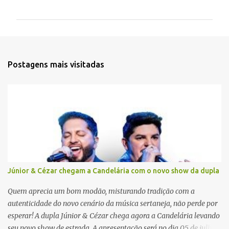
o
m
e
n
t
Postagens mais visitadas
á
r
i
o
s
Júnior & Cézar chegam a Candelária com o novo show da dupla
Quem aprecia um bom modão, misturando tradição com a
autenticidade do novo cenário da música sertaneja, não perde por
esperar! A dupla Júnior & Cézar chega agora a Candelária levando
seu novo show de estrada. A apresentação será no dia 05 de julho