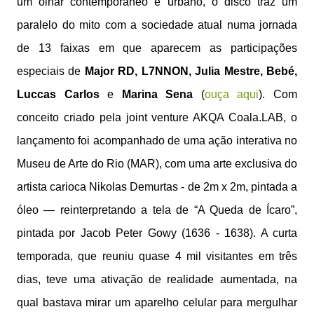
um olhar contemporâneo e urbano, o disco traz um
paralelo do mito com a sociedade atual numa jornada
de 13 faixas em que aparecem as participações
especiais de
Major RD, L7NNON, Julia Mestre, Bebé,
Luccas Carlos
e
Marina Sena
(
ouça aqui
). Com
conceito criado pela joint venture AKQA Coala.LAB, o
lançamento foi acompanhado de uma ação interativa no
Museu de Arte do Rio (MAR), com uma arte exclusiva do
artista carioca Nikolas Demurtas - de 2m x 2m, pintada a
óleo — reinterpretando a tela de “A Queda de Ícaro”,
pintada por Jacob Peter Gowy (1636 - 1638). A curta
temporada, que reuniu quase 4 mil visitantes em três
dias, teve uma ativação de realidade aumentada, na
qual bastava mirar um aparelho celular para mergulhar