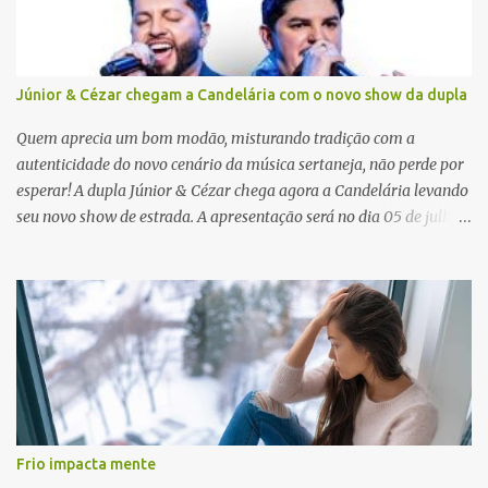
s
Júnior & Cézar chegam a Candelária com o novo show da dupla
Quem aprecia um bom modão, misturando tradição com a
autenticidade do novo cenário da música sertaneja, não perde por
esperar! A dupla Júnior & Cézar chega agora a Candelária levando
seu novo show de estrada. A apresentação será no dia 05 de julho
(sábado) , no palco da Festa da Colônia , às 23h. Os ingressos já
estão à venda. “Cada vez que a gente sobe no palco é um frio na
barriga diferente. O projeto ‘Simplesmente’ ainda nem foi lançado
por completo e já ver o público cantando com a gente, show após
show, é algo surreal. Muita gente que nos acompanha, desde os
tempos de ‘Clone’ e ‘Golzinho Quadrado’ e, poder seguir juntos
agora, nessa caminhada com ‘Fraquinho de Aparência’, é
gratificante”, comentam os cantores. Além de rodar várias regiões
do Brasil com a agenda de shows, Júnior & Cézar estão lançando
Frio impacta mente
"Simplesmente". O projeto nasceu em 2024, contendo 14 faixas