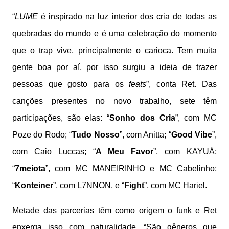
“
LUME
é inspirado na luz interior dos cria de todas as
quebradas do mundo e é uma celebração do momento
que o trap vive, principalmente o carioca. Tem muita
gente boa por aí, por isso surgiu a ideia de trazer
pessoas que gosto para os
feats
”, conta Ret. Das
canções presentes no novo trabalho, sete têm
participações, são elas: “
Sonho dos Cria
”, com MC
Poze do Rodo; “
Tudo Nosso
”, com Anitta; “
Good Vibe
”,
com Caio Luccas; “
A Meu Favor
”, com KAYUÁ;
“
7meiota
”, com MC MANEIRINHO e MC Cabelinho;
“
Konteiner
”, com L7NNON, e “
Fight
”, com MC Hariel.
Metade das parcerias têm como origem o funk e Ret
enxerga isso com naturalidade. “São gêneros que