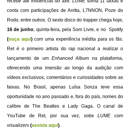
recebe até influências do axé.
LUME
soma 11 faixas e
conta com participações de Anitta, L7NNON, Poze do
Rodo, entre outros. O sexto disco do trapper chega hoje,
16 de junho
, quinta-feira, pela Som Livre, e no Spotify
(
ouça aqui
)
com uma experiência inédita para os fãs.
Ret é o primeiro artista do rap nacional a realizar o
lançamento de um
Enhanced Album
na plataforma,
oferecendo uma imersão ao longo da audição com
vídeos exclusivos, comentários e curiosidades sobre as
faixas. No Brasil, apenas Luísa Sonza teve essa
oportunidade no ano passado e, fora do país, nomes do
calibre de The Beatles e Lady Gaga. O canal de
YouTube de Ret, por sua vez, sobe
LUME
com
visualizers
(
assista aqui
)
.