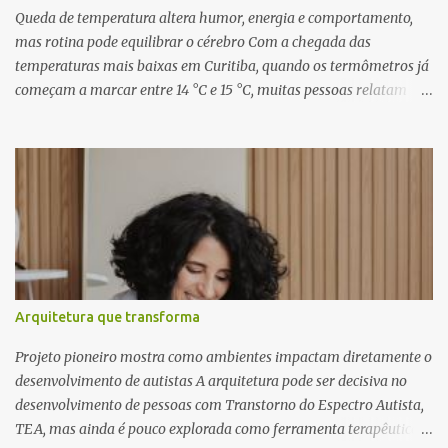
inéditas, com direção criativa de Fernando Trevisan (Catatau) e
Queda de temperatura altera humor, energia e comportamento,
direção musical de Eduardo Pepato....
mas rotina pode equilibrar o cérebro Com a chegada das
temperaturas mais baixas em Curitiba, quando os termômetros já
começam a marcar entre 14 °C e 15 °C, muitas pessoas relatam
cansaço, falta de motivação e até mudanças no apetite. O que
poucos sabem é que essas reações não são apenas emocionais,
mas têm uma explicação biológica. O cérebro humano, ainda
adaptado a padrões naturais de sobrevivência, responde ao frio
como um sinal de escassez, influenciando diretamente o
comportamento e a saúde mental. Segundo o neurocientista e
hipnoterapeuta Renê Skaraboto , o organismo ainda opera com
base em mecanismos primitivos. “O nosso cérebro foi moldado ao
longo de milhões de anos para viver na natureza, respeitando
Arquitetura que transforma
ciclos como o dia e a noite e as estações do ano. Quando a
temperatura cai, ele entende que precisa economizar energia,
Projeto pioneiro mostra como ambientes impactam diretamente o
como se estivesse se preparando para um período de poucos
desenvolvimento de autistas A arquitetura pode ser decisiva no
recursos”, explica. Esse mecanismo aj...
desenvolvimento de pessoas com Transtorno do Espectro Autista,
TEA, mas ainda é pouco explorada como ferramenta terapêutica