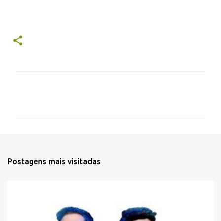
C
o
m
e
n
t
Postagens mais visitadas
á
r
i
o