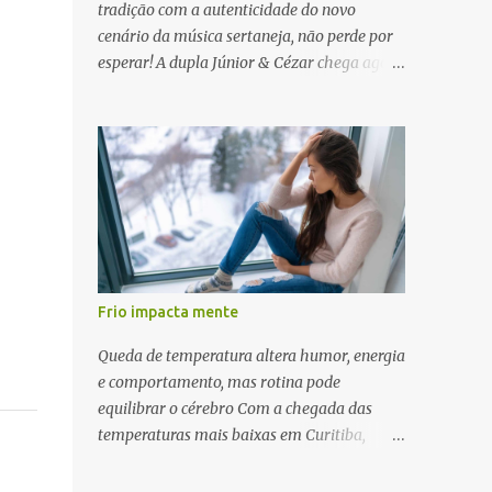
tradição com a autenticidade do novo
cenário da música sertaneja, não perde por
esperar! A dupla Júnior & Cézar chega agora
a Candelária levando seu novo show de
estrada. A apresentação será no dia 05 de
julho (sábado) , no palco da Festa da Colônia
, às 23h. Os ingressos já estão à venda. “Cada
vez que a gente sobe no palco é um frio na
barriga diferente. O projeto ‘Simplesmente’
ainda nem foi lançado por completo e já ver
o público cantando com a gente, show após
show, é algo surreal. Muita gente que nos
Frio impacta mente
acompanha, desde os tempos de ‘Clone’ e
‘Golzinho Quadrado’ e, poder seguir juntos
Queda de temperatura altera humor, energia
agora, nessa caminhada com ‘Fraquinho de
e comportamento, mas rotina pode
Aparência’, é gratificante”, comentam os
equilibrar o cérebro Com a chegada das
cantores. Além de rodar várias regiões do
temperaturas mais baixas em Curitiba,
Brasil com a agenda de shows, Júnior &
quando os termômetros já começam a
Cézar estão lançando "Simplesmente". O
marcar entre 14 °C e 15 °C, muitas pessoas