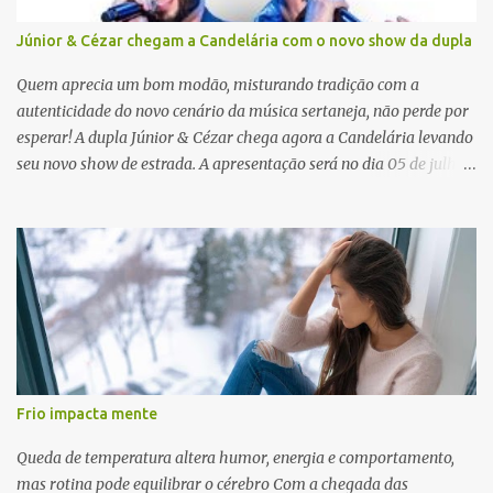
Júnior & Cézar chegam a Candelária com o novo show da dupla
Quem aprecia um bom modão, misturando tradição com a
autenticidade do novo cenário da música sertaneja, não perde por
esperar! A dupla Júnior & Cézar chega agora a Candelária levando
seu novo show de estrada. A apresentação será no dia 05 de julho
(sábado) , no palco da Festa da Colônia , às 23h. Os ingressos já
estão à venda. “Cada vez que a gente sobe no palco é um frio na
barriga diferente. O projeto ‘Simplesmente’ ainda nem foi lançado
por completo e já ver o público cantando com a gente, show após
show, é algo surreal. Muita gente que nos acompanha, desde os
tempos de ‘Clone’ e ‘Golzinho Quadrado’ e, poder seguir juntos
agora, nessa caminhada com ‘Fraquinho de Aparência’, é
gratificante”, comentam os cantores. Além de rodar várias regiões
do Brasil com a agenda de shows, Júnior & Cézar estão lançando
Frio impacta mente
"Simplesmente". O projeto nasceu em 2024, contendo 14 faixas
inéditas, com direção criativa de Fernando Trevisan (Catatau) e
Queda de temperatura altera humor, energia e comportamento,
direção musical de Eduardo Pepato....
mas rotina pode equilibrar o cérebro Com a chegada das