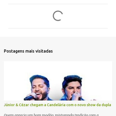
C
o
m
e
n
t
Postagens mais visitadas
á
r
i
o
s
Júnior & Cézar chegam a Candelária com o novo show da dupla
Quem aprecia um bom modão, misturando tradição com a