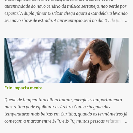
autenticidade do novo cenário da música sertaneja, não perde por
esperar! A dupla Júnior & Cézar chega agora a Candelária levando
seu novo show de estrada. A apresentação será no dia 05 de julho
(sábado) , no palco da Festa da Colônia , às 23h. Os ingressos já
estão à venda. “Cada vez que a gente sobe no palco é um frio na
barriga diferente. O projeto ‘Simplesmente’ ainda nem foi lançado
por completo e já ver o público cantando com a gente, show após
show, é algo surreal. Muita gente que nos acompanha, desde os
tempos de ‘Clone’ e ‘Golzinho Quadrado’ e, poder seguir juntos
agora, nessa caminhada com ‘Fraquinho de Aparência’, é
gratificante”, comentam os cantores. Além de rodar várias regiões
do Brasil com a agenda de shows, Júnior & Cézar estão lançando
Frio impacta mente
"Simplesmente". O projeto nasceu em 2024, contendo 14 faixas
inéditas, com direção criativa de Fernando Trevisan (Catatau) e
Queda de temperatura altera humor, energia e comportamento,
direção musical de Eduardo Pepato....
mas rotina pode equilibrar o cérebro Com a chegada das
temperaturas mais baixas em Curitiba, quando os termômetros já
começam a marcar entre 14 °C e 15 °C, muitas pessoas relatam
cansaço, falta de motivação e até mudanças no apetite. O que