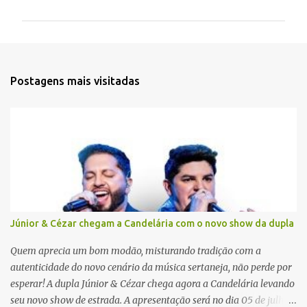
m
e
n
t
Postagens mais visitadas
á
r
i
o
s
Júnior & Cézar chegam a Candelária com o novo show da dupla
Quem aprecia um bom modão, misturando tradição com a
autenticidade do novo cenário da música sertaneja, não perde por
esperar! A dupla Júnior & Cézar chega agora a Candelária levando
seu novo show de estrada. A apresentação será no dia 05 de julho